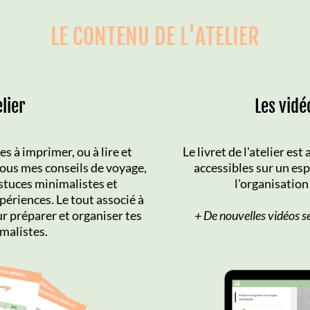
LE CONTENU DE L'ATELIER
elier
Les vid
s à imprimer, ou à lire et
Le livret de l'atelier e
us mes conseils de voyage,
accessibles sur un esp
stuces minimalistes et
l'organisation
ériences. Le tout associé à
r préparer et organiser tes
+ De nouvelles vidéos s
malistes.