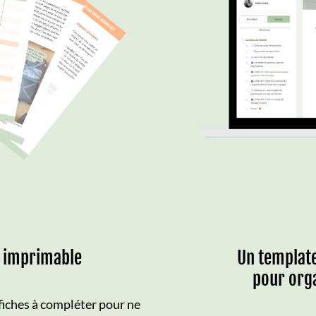
n imprimable
Un templat
pour org
fiches à compléter pour ne