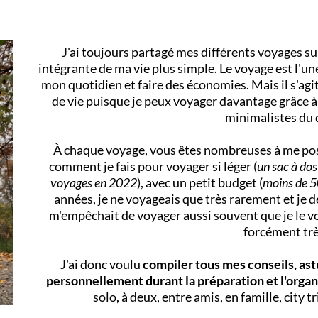
J'ai toujours partagé mes différents voyages sur
intégrante de ma vie plus simple. Le voyage est l'un
mon quotidien et faire des économies. Mais il s'agi
de vie puisque je peux voyager davantage grâce à
minimalistes du 
À chaque voyage, vous êtes nombreuses à me pos
comment je fais pour voyager si léger (
un sac à do
voyages en 2022
), avec un petit budget (
moins de 5
années, je ne voyageais que très rarement et je d
m'empêchait de voyager aussi souvent que je le vou
forcément trè
J'ai donc voulu
compiler tous mes conseils, ast
personnellement durant la préparation et l'orga
solo, à deux, entre amis, en famille, city t