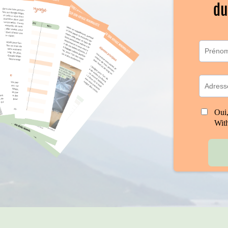
du
Oui,
Wit