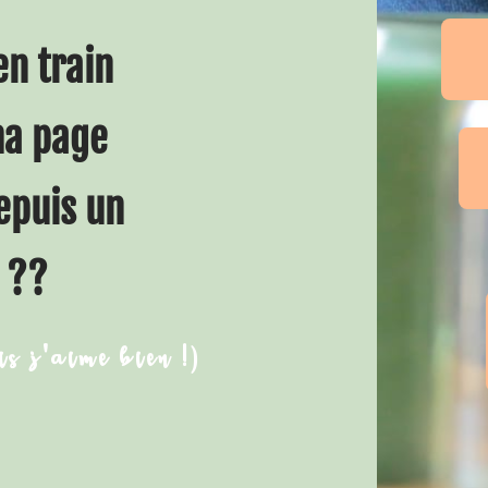
en train
ma page
epuis un
 ??
is j'aime bien !)