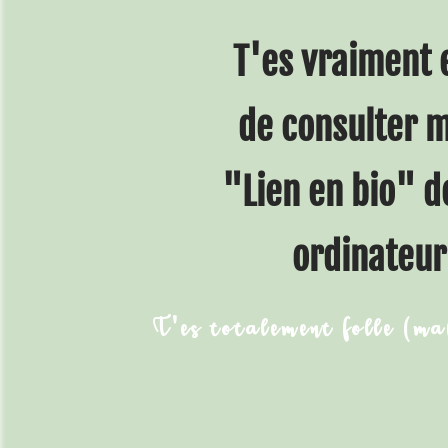
T'es vraiment 
de consulter 
"Lien en bio" d
ordinateur
T'es totalement folle (ma